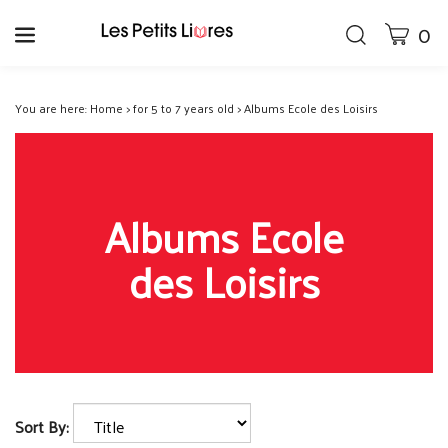
Skip
0
CART
Toggle
to
search
content
Wh
bar
Submit
can
You are here:
Home
>
for 5 to 7 years old
>
Albums Ecole des Loisirs
search
we
hel
yo
fin
Albums Ecole
des Loisirs
Sort By: