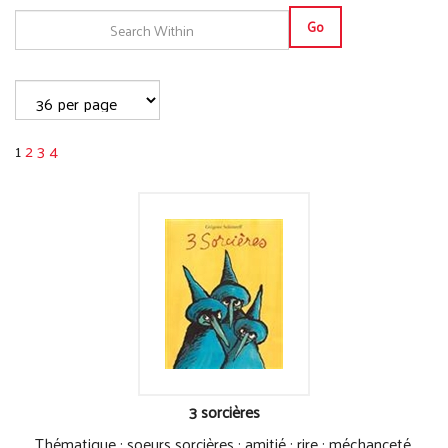
Go
1
2
3
4
3 sorcières
Thématique : soeurs sorcières ; amitié ; rire ; méchanceté