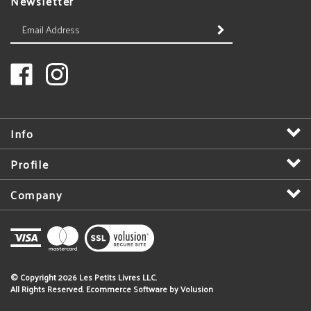
Enter
SUBMIT
your
email
Address
Like
Follow
Les
Les
Petits
Petits
Livres
Livres
LLC
LLC
Info
on
on
Facebook
Instagram
Profile
Company
View
SSL
Certificate
© Copyright
2026
Les Petits Livres LLC.
All Rights Reserved. Ecommerce Software by Volusion