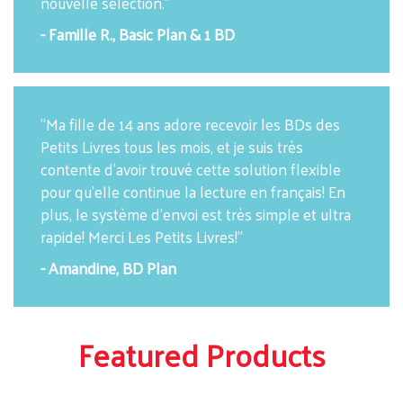
nouvelle sélection."
- Famille R., Basic Plan & 1 BD
"Ma fille de 14 ans adore recevoir les BDs des
Petits Livres tous les mois, et je suis très
contente d'avoir trouvé cette solution flexible
pour qu'elle continue la lecture en français! En
plus, le système d'envoi est très simple et ultra
rapide! Merci Les Petits Livres!"
- Amandine, BD Plan
Featured Products