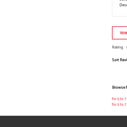
Descr
Wri
Rating:
Sort Rev
Browse f
for 5 to 
for 5 to 