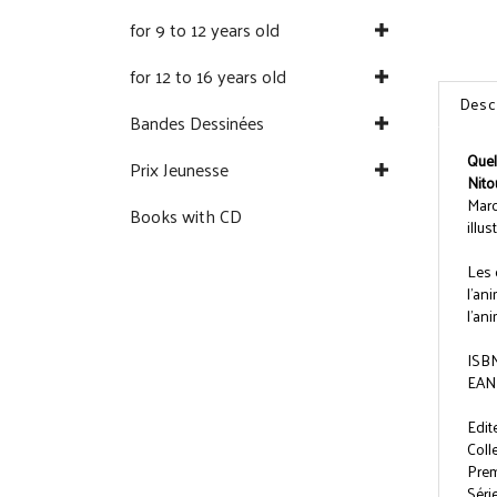
for 9 to 12 years old
for 12 to 16 years old
Desc
Bandes Dessinées
Quel
Prix Jeunesse
Nito
Marc
Books with CD
illu
Les 
l'an
l'an
ISBN
EAN
Edit
Coll
Prem
Série