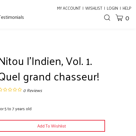
MY ACCOUNT
|
WISHLIST
|
LOGIN
|
HELP
0
Testimonials
CART
Toggle
search
bar
What
Submit
can
search
we
help
you
Nitou l'Indien, Vol. 1.
find?
Quel grand chasseur!
0
Reviews
or 5 to 7 years old