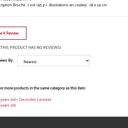
iption Broché ; 1 vol. (45 p.) ; illustrations en couleur ; 18 x 14 cm
te A Review
(THIS PRODUCT HAS NO REVIEWS)
iews By:
or more products in the same category as this item:
7 years old
>
Secondes Lectures
7 years old