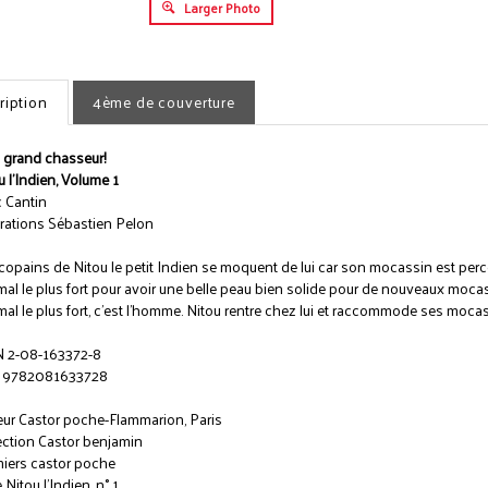
Larger Photo
ription
4ème de couverture
 grand chasseur!
u l'Indien, Volume 1
 Cantin
strations Sébastien Pelon
copains de Nitou le petit Indien se moquent de lui car son mocassin est perc
imal le plus fort pour avoir une belle peau bien solide pour de nouveaux mocas
imal le plus fort, c'est l'homme. Nitou rentre chez lui et raccommode ses mocas
 2-08-163372-8
 9782081633728
eur Castor poche-Flammarion, Paris
ection Castor benjamin
iers castor poche
 Nitou l'Indien, n° 1