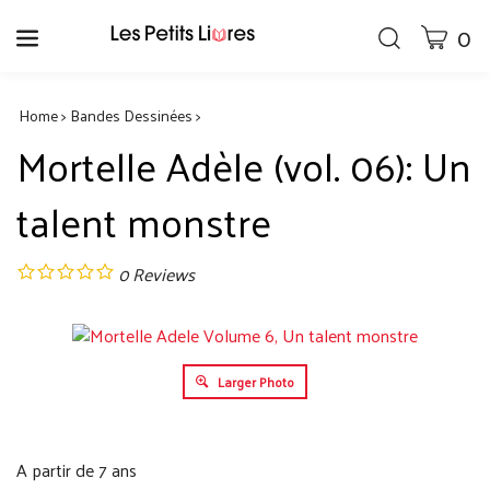
Skip
0
CART
Toggle
to
search
content
Wh
bar
Submit
can
Home
>
Bandes Dessinées
>
search
we
Mortelle Adèle (vol. 06): Un
hel
yo
talent monstre
fin
0
Reviews
Larger Photo
A partir de 7 ans