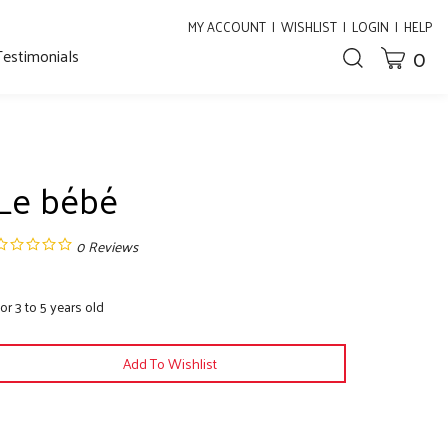
MY ACCOUNT
|
WISHLIST
|
LOGIN
|
HELP
0
Testimonials
CART
Toggle
search
bar
What
Submit
can
search
we
help
you
Le bébé
find?
0
Reviews
or 3 to 5 years old