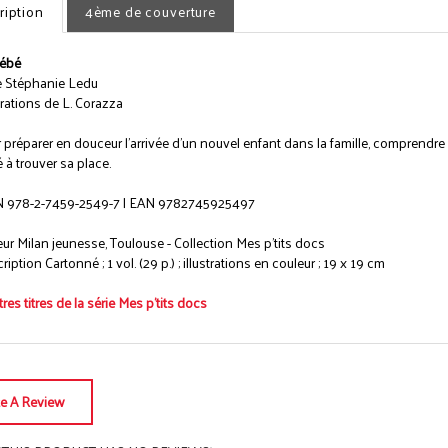
ription
4ème de couverture
ébé
e Stéphanie Ledu
strations de L. Corazza
 préparer en douceur l'arrivée d'un nouvel enfant dans la famille, comprendre
é à trouver sa place.
 978-2-7459-2549-7 | EAN 9782745925497
eur Milan jeunesse, Toulouse - Collection Mes p'tits docs
iption Cartonné ; 1 vol. (29 p.) ; illustrations en couleur ; 19 x 19 cm
res titres de la série Mes p'tits docs
te A Review