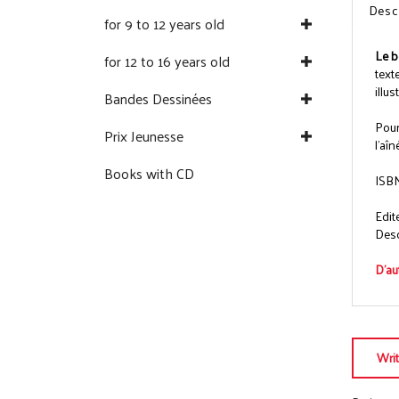
Desc
for 9 to 12 years old
Le b
for 12 to 16 years old
text
illu
Bandes Dessinées
Pour
Prix Jeunesse
l'aîn
Books with CD
ISBN
Edit
Descr
D'aut
Wri