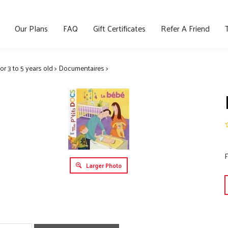
Our Plans
FAQ
Gift Certificates
Refer A Friend
for 3 to 5 years old
>
Documentaires
>
F
Larger Photo