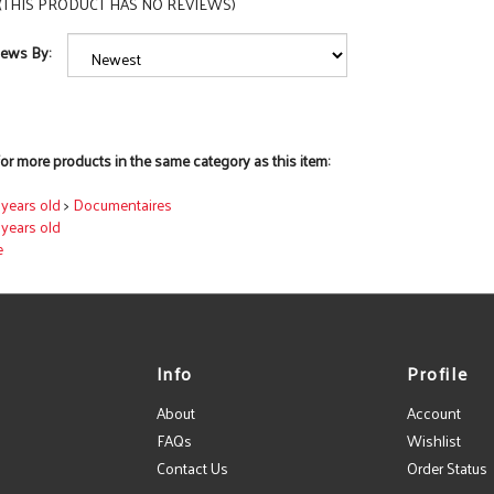
(THIS PRODUCT HAS NO REVIEWS)
iews By:
or more products in the same category as this item:
5 years old
>
Documentaires
5 years old
e
Info
Profile
About
Account
FAQs
Wishlist
Contact Us
Order Status